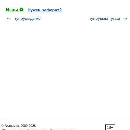
Игры ⚽
Нужен реферат?
тупрӱдыдымӧ
тупрӱдым тугаш
© Академик, 2000-2026
18+