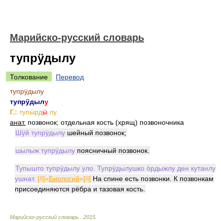
Марийско-русский словарь
тупрӱдылу
Толкование
Перевод
тупрӱдылу
тупрӱдыл
у
Г.:
тупӹрд
ӹ
лу
анат.
позвонок; отдельная кость (хрящ) позвоночника
Шӱй тупрӱдылу
шейный позвонок;
шылыж тупрӱдылу
поясничный позвонок.
Тупышто тупрӱдылу уло. Тупрӱдылушко ӧрдыжлу ден кутанлу
ушнат.
[/i]«
Биологий
»[/i]
На спине есть позвонки. К позвонкам
присоединяются рёбра и тазовая кость.
Марийско-русский словарь
.
2015
.